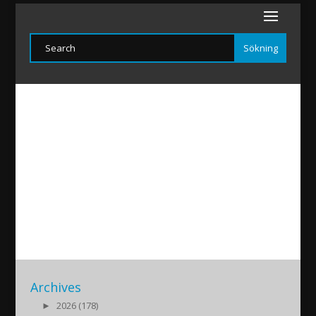
CacanShow-Grafik
2020/05/29
|
Archives
►
2026 (178)