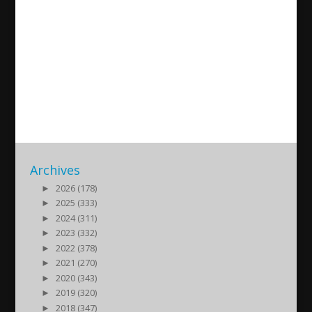
Special Easter Program with
Murad Karam, Franko Elias,
Danial Lahdo
2020/04/19
| Kultur
Archives
►
2026 (178)
►
2025 (333)
►
2024 (311)
►
2023 (332)
►
2022 (378)
►
2021 (270)
►
2020 (343)
►
2019 (320)
►
2018 (347)