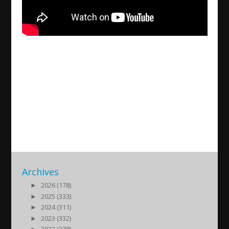
Live from S:t Johannes
Church in Märsta, Stockholm
– Palm Sunday
2020/04/12
| Kultur
Archives
►
2026 (178)
►
2025 (333)
►
2024 (311)
►
2023 (332)