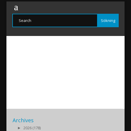
Jakob-Bargello
2020/03/11
|
Archives
►
2026 (178)