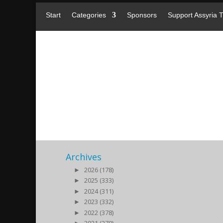
Start
Categories
Sponsors
Support Assyria 
Diril-Paret-20200220
2020/02/21
|
Archives
►
2026 (178)
►
2025 (333)
►
2024 (311)
►
2023 (332)
►
2022 (378)