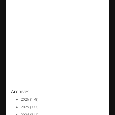
Khalpieel-20191121
2019/11/22
|
Archives
►
2026 (178)
►
2025 (333)
►
2024 (311)