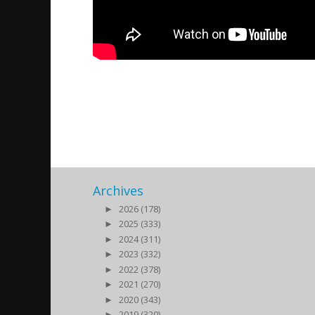
Holy Mass in Soureth from
2019/11/24
| Kultur
Archives
►
2026 (178)
►
2025 (333)
►
2024 (311)
►
2023 (332)
►
2022 (378)
►
2021 (270)
►
2020 (343)
►
2019 (320)