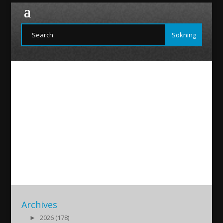
Jwanita-Ashur
2019/08/27
|
Archives
►
2026 (178)