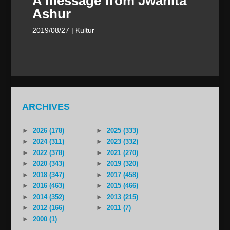
A message from Jwanita
Ashur
2019/08/27
| Kultur
ARCHIVES
►
2026 (178)
►
2025 (333)
►
2024 (311)
►
2023 (332)
►
2022 (378)
►
2021 (270)
►
2020 (343)
►
2019 (320)
►
2018 (347)
►
2017 (458)
►
2016 (463)
►
2015 (466)
►
2014 (352)
►
2013 (215)
►
2012 (166)
►
2011 (7)
►
2000 (1)