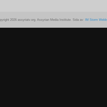
pyright 2026 assyriatv.org. Assyrian Media Institute. Sida av:
IM Storm Webb