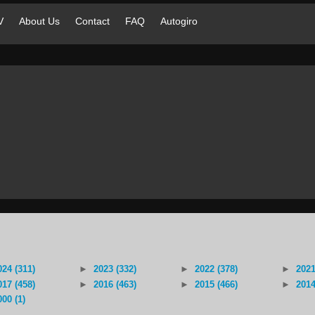
V
About Us
Contact
FAQ
Autogiro
024 (311)
►
2023 (332)
►
2022 (378)
►
2021
017 (458)
►
2016 (463)
►
2015 (466)
►
2014
000 (1)