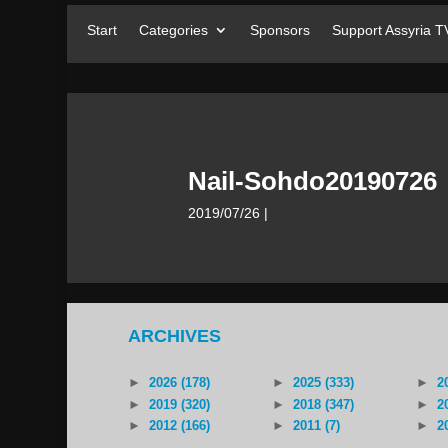
Start
Categories
Sponsors
Support Assyria T
Nail-Sohdo20190726
2019/07/26
|
ARCHIVES
►
2026 (178)
►
2025 (333)
►
2
►
2019 (320)
►
2018 (347)
►
2
►
2012 (166)
►
2011 (7)
►
2