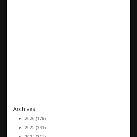
Shabo-Hadiko20190607
2019/06/07
|
Archives
►
2026 (178)
►
2025 (333)
►
2024 (311)