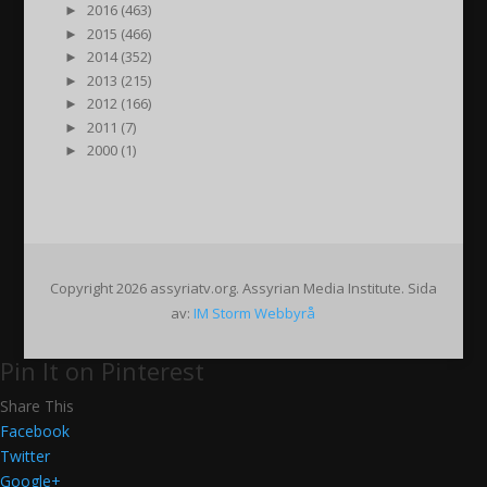
►
2016 (463)
►
2015 (466)
►
2014 (352)
►
2013 (215)
►
2012 (166)
►
2011 (7)
►
2000 (1)
Copyright 2026 assyriatv.org. Assyrian Media Institute. Sida
av:
IM Storm Webbyrå
Pin It on Pinterest
Share This
Facebook
Twitter
Google+