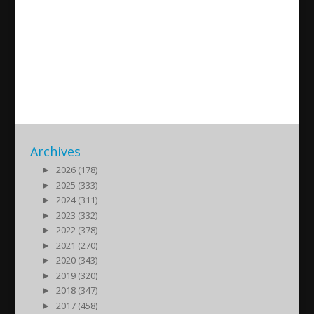
Ehrenzeichen für bürgerliches
Engagement
2019/06/28
| Kultur
Archives
►
2026 (178)
►
2025 (333)
►
2024 (311)
►
2023 (332)
►
2022 (378)
►
2021 (270)
►
2020 (343)
►
2019 (320)
►
2018 (347)
►
2017 (458)