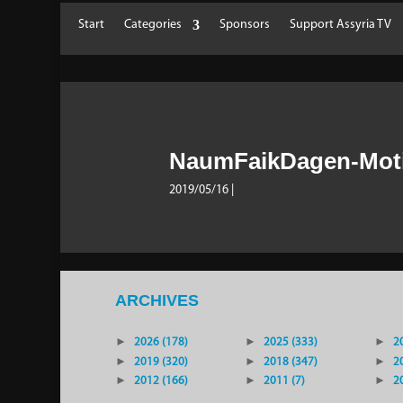
Start
Categories
Sponsors
Support Assyria TV
NaumFaikDagen-Mot
2019/05/16
|
ARCHIVES
►
2026 (178)
►
2025 (333)
►
2
►
2019 (320)
►
2018 (347)
►
2
►
2012 (166)
►
2011 (7)
►
2