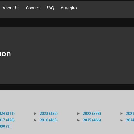
About Us
Contact
FAQ
Autogiro
ion
024 (311)
►
2023 (332)
►
2022 (378)
►
2021
017 (458)
►
2016 (463)
►
2015 (466)
►
2014
000 (1)