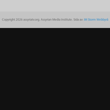
Copyright 2026 assyriatv.org. Assyrian Media Institute. Sida av:
IM Storm Webbyrå