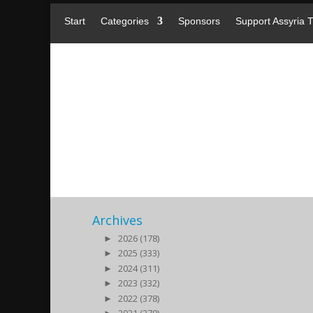
Start
Categories
Sponsors
Support Assyria 
Påskonsert-MorJacob-201
2019/04/13
|
Archives
►
2026 (178)
►
2025 (333)
►
2024 (311)
►
2023 (332)
►
2022 (378)