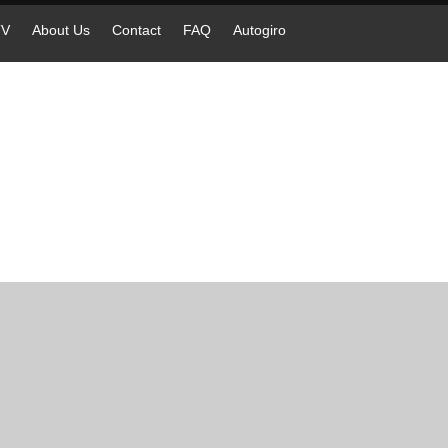
TV
About Us
Contact
FAQ
Autogiro
9