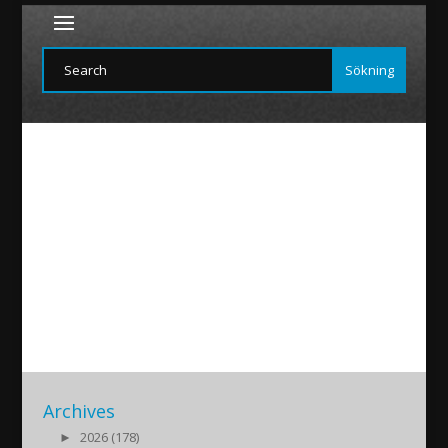
Berolin-Deniz-Seyfo-attling
2019/03/01
|
Archives
►
2026 (178)