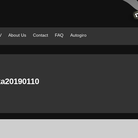
V
About Us
Contact
FAQ
Autogiro
ka20190110