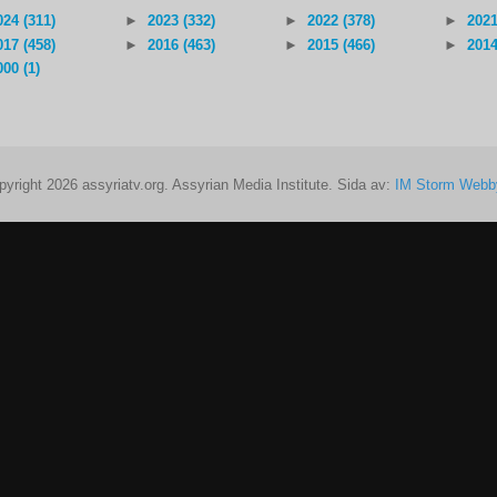
024 (311)
►
2023 (332)
►
2022 (378)
►
2021
017 (458)
►
2016 (463)
►
2015 (466)
►
2014
000 (1)
pyright 2026 assyriatv.org. Assyrian Media Institute. Sida av:
IM Storm Webb