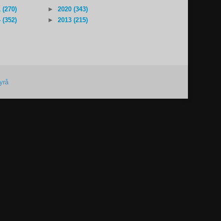
 (270)
►
2020 (343)
 (352)
►
2013 (215)
yrå