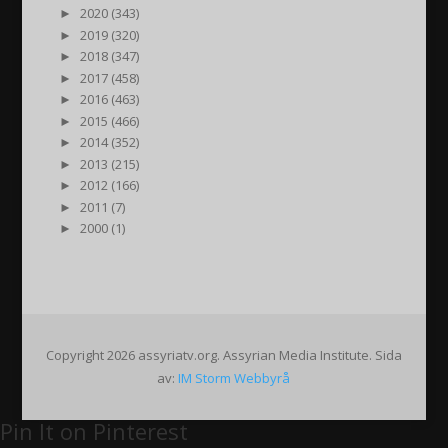
►
2020 (343)
►
2019 (320)
►
2018 (347)
►
2017 (458)
►
2016 (463)
►
2015 (466)
►
2014 (352)
►
2013 (215)
►
2012 (166)
►
2011 (7)
►
2000 (1)
Copyright 2026 assyriatv.org. Assyrian Media Institute. Sida
av:
IM Storm Webbyrå
Pin It on Pinterest