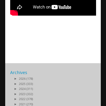
Reine Hanna – Assyrian Policy
Institute
2018/12/12
| Politik
Archives
►
2026 (178)
►
2025 (333)
►
2024 (311)
►
2023 (332)
►
2022 (378)
►
2021 (270)