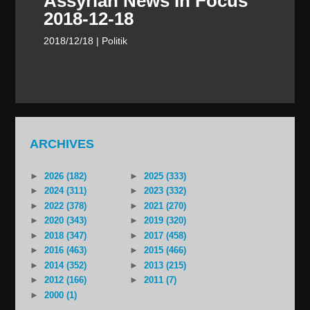
Assyrian News In Focus
2018-12-18
2018/12/18
| Politik
ARCHIVES
►
2026 (182)
►
2025 (333)
►
2024 (311)
►
2023 (332)
►
2022 (378)
►
2021 (270)
►
2020 (343)
►
2019 (320)
►
2018 (347)
►
2017 (458)
►
2016 (463)
►
2015 (466)
►
2014 (352)
►
2013 (215)
►
2012 (166)
►
2011 (7)
►
2000 (1)