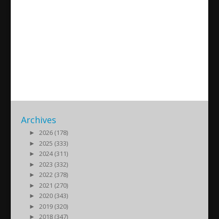
Dåvarande invandrarminister
Anna-Greta Leijon om assyrisk
migration till Sverige under
1970-80-talet.
2018/11/30
| Politik
Archives
►
2026 (178)
►
2025 (333)
►
2024 (311)
►
2023 (332)
►
2022 (378)
►
2021 (270)
►
2020 (343)
►
2019 (320)
►
2018 (347)