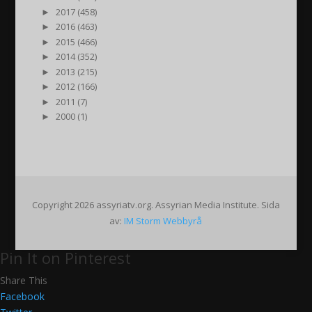
►
2017 (458)
►
2016 (463)
►
2015 (466)
►
2014 (352)
►
2013 (215)
►
2012 (166)
►
2011 (7)
►
2000 (1)
Copyright 2026 assyriatv.org. Assyrian Media Institute. Sida
av:
IM Storm Webbyrå
Pin It on Pinterest
Share This
Facebook