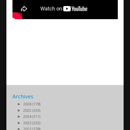
Suroyo TV distorts the letter
of Patriarch Aphrem II to the
bishop
2018/10/11
| Politik
Archives
►
2026 (178)
►
2025 (333)
►
2024 (311)
►
2023 (332)
►
2022 (378)