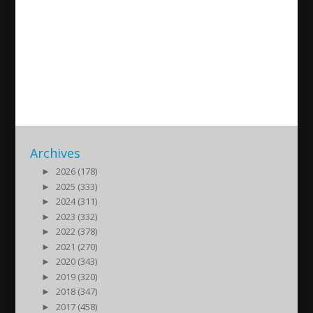
Assyria TV in Turabdin: Yusuf
Türker about Mor Abrohom
monastery and Midyat today
2018/10/29
| Kultur
Archives
►
2026 (178)
►
2025 (333)
►
2024 (311)
►
2023 (332)
►
2022 (378)
►
2021 (270)
►
2020 (343)
►
2019 (320)
►
2018 (347)
►
2017 (458)