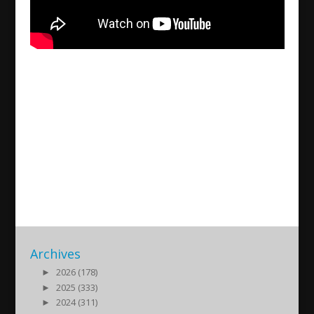
Assyria TV in Turabdin:
Hanime Ay and Hazne Doğan
about a new residence for
Assyrian college girls in Midyat
2018/10/29
| Kultur
Archives
►
2026 (178)
►
2025 (333)
►
2024 (311)