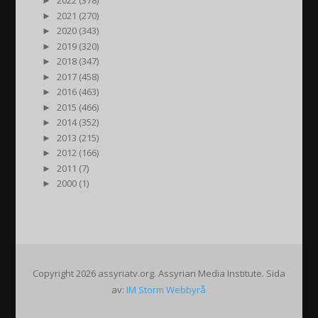
►
2022 (378)
►
2021 (270)
►
2020 (343)
►
2019 (320)
►
2018 (347)
►
2017 (458)
►
2016 (463)
►
2015 (466)
►
2014 (352)
►
2013 (215)
►
2012 (166)
►
2011 (7)
►
2000 (1)
Copyright 2026 assyriatv.org. Assyrian Media Institute. Sida
av:
IM Storm Webbyrå