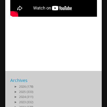
50 – Jahre Assyrische-
Diaspora Fussballmannschaft-
Wiesbaden
2018/10/25
| Sport
Archives
►
2026 (178)
►
2025 (333)
►
2024 (311)
►
2023 (332)