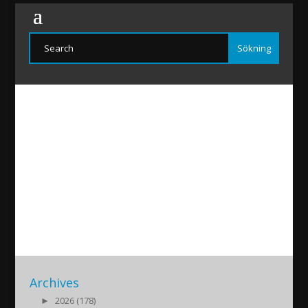
HallonbergReaktion
2018/09/27
|
Archives
►
2026 (178)