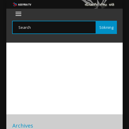
Mor-Afram-Lokalen
2018/09/19
|
Archives