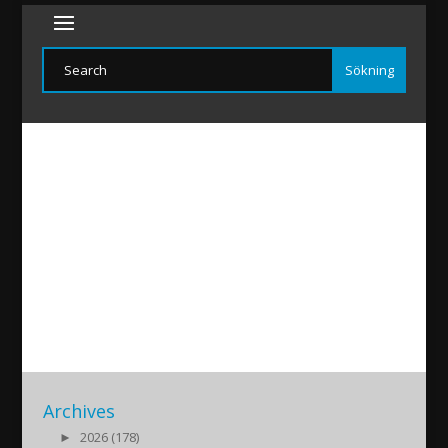
Nawfal
2018/08/18
|
Archives
►
2026 (178)