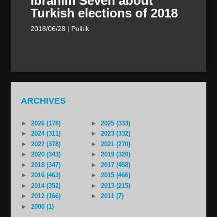
Ibrahim Seven about
Turkish elections of 2018
2018/06/28
| Politik
ARCHIVES
►
2026 (178)
►
2025 (333)
►
2024 (311)
►
2023 (332)
►
2022 (378)
►
2021 (270)
►
2020 (343)
►
2019 (320)
►
2018 (347)
►
2017 (458)
►
2016 (463)
►
2015 (466)
►
2014 (352)
►
2013 (215)
►
2012 (166)
►
2011 (7)
►
2000 (1)