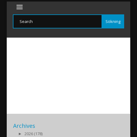
Akitufest-Augs2018
2018/05/07
|
Archives
►
2026 (178)