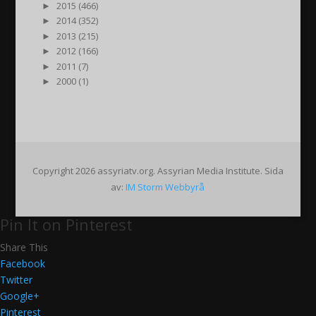
►
2015 (466)
►
2014 (352)
►
2013 (215)
►
2012 (166)
►
2011 (7)
►
2000 (1)
Copyright 2026 assyriatv.org. Assyrian Media Institute. Sida
av:
IM Storm Webbyrå
Pin It on Pinterest
Share This
Facebook
Twitter
Google+
Pinterest