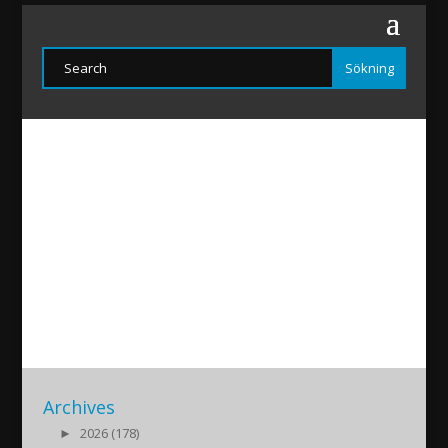
Akitu2018-gutersloh
2018/04/12
|
Archives
►
2026 (178)