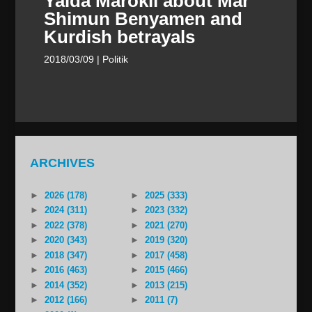
Yalda Marokil about Mar
Shimun Benyamen and
Kurdish betrayals
2018/03/09
| Politik
ARCHIVES
►
2026 (178)
►
2025 (333)
►
2024 (311)
►
2023 (332)
►
2022 (378)
►
2021 (270)
►
2020 (343)
►
2019 (320)
►
2018 (347)
►
2017 (458)
►
2016 (463)
►
2015 (466)
►
2014 (352)
►
2013 (215)
►
2012 (166)
►
2011 (7)