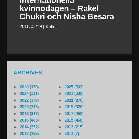
Internationella
kvinnodagen – Rakel
Chukri och Nisha Besara
2018/03/19
| Kultur
ARCHIVES
►
2026 (178)
►
2025 (333)
►
2024 (311)
►
2023 (332)
►
2022 (378)
►
2021 (270)
►
2020 (343)
►
2019 (320)
►
2018 (347)
►
2017 (458)
►
2016 (463)
►
2015 (466)
►
2014 (352)
►
2013 (215)
►
2012 (166)
►
2011 (7)