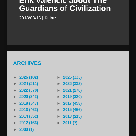
Erik Valencic about The
Guardians of Civilization
2018/03/16
| Kultur
ARCHIVES
►
2026 (182)
►
2025 (333)
►
2024 (311)
►
2023 (332)
►
2022 (378)
►
2021 (270)
►
2020 (343)
►
2019 (320)
►
2018 (347)
►
2017 (458)
►
2016 (463)
►
2015 (466)
►
2014 (352)
►
2013 (215)
►
2012 (166)
►
2011 (7)
►
2000 (1)