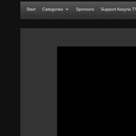
Start
Categories
Sponsors
Support Assyria T