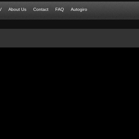
V
About Us
Contact
FAQ
Autogiro