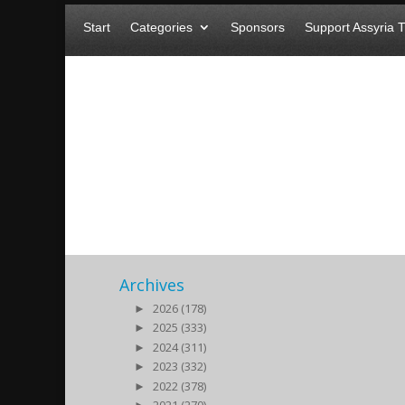
Start
Categories
Sponsors
Support Assyria 
Medborgardagen2017
2017/10/31
|
Archives
►
2026 (178)
►
2025 (333)
►
2024 (311)
►
2023 (332)
►
2022 (378)