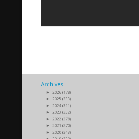
Från att behöva hjälp till 
2017/09/08
| Kultur
Archives
►
2026 (178)
►
2025 (333)
►
2024 (311)
►
2023 (332)
►
2022 (378)
►
2021 (270)
►
2020 (343)
►
2019 (320)