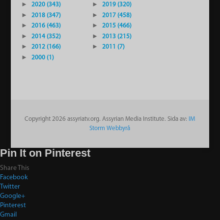
►
2020 (343)
►
2019 (320)
►
2018 (347)
►
2017 (458)
►
2016 (463)
►
2015 (466)
►
2014 (352)
►
2013 (215)
►
2012 (166)
►
2011 (7)
►
2000 (1)
Copyright 2026 assyriatv.org. Assyrian Media Institute. Sida av:
IM
Storm Webbyrå
Pin It on Pinterest
Share This
Facebook
Twitter
Google+
Pinterest
Gmail