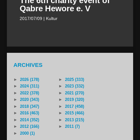
The 6th charity event of
Qabre Hewore e. V
2017/07/09
| Kultur
ARCHIVES
►
2026 (178)
►
2025 (333)
►
2024 (311)
►
2023 (332)
►
2022 (378)
►
2021 (270)
►
2020 (343)
►
2019 (320)
►
2018 (347)
►
2017 (458)
►
2016 (463)
►
2015 (466)
►
2014 (352)
►
2013 (215)
►
2012 (166)
►
2011 (7)
►
2000 (1)