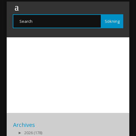
Bashar-Akitu
2017/06/16
|
Archives
►
2026 (178)