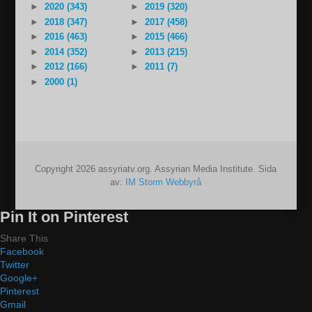
►
2020 (343)
►
2019 (320)
►
2018 (347)
►
2017 (458)
►
2016 (463)
►
2015 (466)
►
2014 (352)
►
2013 (215)
►
2012 (166)
►
2011 (7)
►
2000 (1)
Copyright 2026 assyriatv.org. Assyrian Media Institute. Sida
av:
IM Storm Webbyrå
Pin It on Pinterest
Share This
Facebook
Twitter
Google+
Pinterest
Gmail