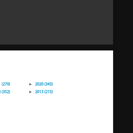
 (270)
►
2020 (343)
 (352)
►
2013 (215)