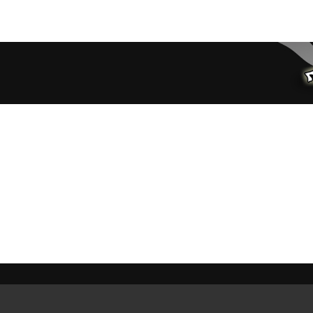
ia TV
About Us
Contact
FAQ
Autogiro