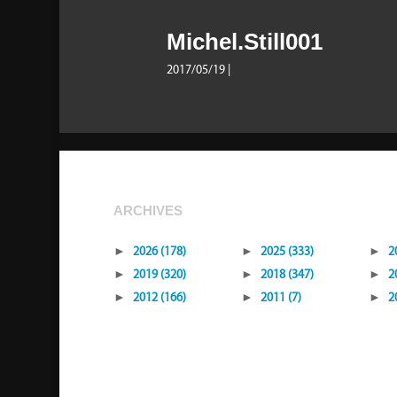
Michel.Still001
2017/05/19
|
ARCHIVES
►
2026 (178)
►
2025 (333)
►
2
►
2019 (320)
►
2018 (347)
►
2
►
2012 (166)
►
2011 (7)
►
2