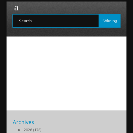
NinosMaraha-Landsting
2017/05/14
|
Archives
►
2026 (178)