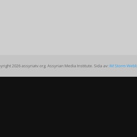
yright 2026 assyriatv.org. Assyrian Media Institute. Sida av:
IM Storm Web