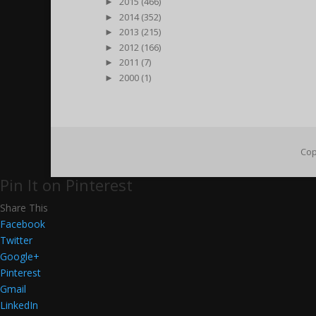
►
2015 (466)
►
2014 (352)
►
2013 (215)
►
2012 (166)
►
2011 (7)
►
2000 (1)
Cop
Pin It on Pinterest
Share This
Facebook
Twitter
Google+
Pinterest
Gmail
LinkedIn