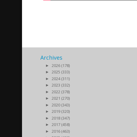
Akitu 6767 Södertälje
2017/04/06
| Kultur
Archives
►
2026 (178)
►
2025 (333)
►
2024 (311)
►
2023 (332)
►
2022 (378)
►
2021 (270)
►
2020 (343)
►
2019 (320)
►
2018 (347)
►
2017 (458)
►
2016 (463)