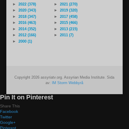
►
2022 (378)
►
2021 (270)
►
2020 (343)
►
2019 (320)
►
2018 (347)
►
2017 (458)
►
2016 (463)
►
2015 (466)
►
2014 (352)
►
2013 (215)
►
2012 (166)
►
2011 (7)
►
2000 (1)
Copyright 2026 assyriatv.org. Assyrian Media Institute. Sida
av:
IM Storm Webbyrå
Pin It on Pinterest
Share This
Facebook
Twitter
Google+
Pinterest