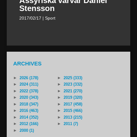
Assyriska värvar Daniel
Stensson
2017/02/17
| Sport
ARCHIVES
►
2026 (178)
►
2025 (333)
►
2024 (311)
►
2023 (332)
►
2022 (378)
►
2021 (270)
►
2020 (343)
►
2019 (320)
►
2018 (347)
►
2017 (458)
►
2016 (463)
►
2015 (466)
►
2014 (352)
►
2013 (215)
►
2012 (166)
►
2011 (7)
►
2000 (1)