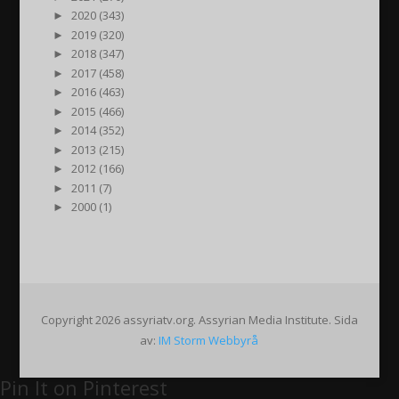
►
2020 (343)
►
2019 (320)
►
2018 (347)
►
2017 (458)
►
2016 (463)
►
2015 (466)
►
2014 (352)
►
2013 (215)
►
2012 (166)
►
2011 (7)
►
2000 (1)
Copyright 2026 assyriatv.org. Assyrian Media Institute. Sida
av:
IM Storm Webbyrå
Pin It on Pinterest