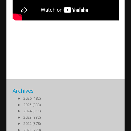
Öppna workshops för att
samla idéer om ARS:s framtid
2017/01/08
| Debatt
Archives
►
2026 (182)
►
2025 (333)
►
2024 (311)
►
2023 (332)
►
2022 (378)
►
2021 (270)