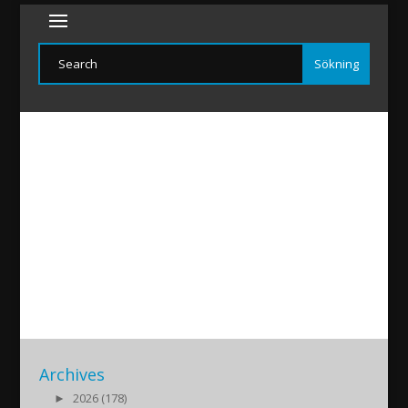
candar
2016/11/10
|
Archives
►
2026 (178)