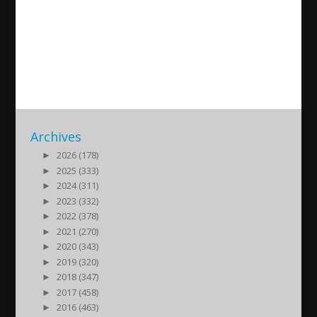
Intervjuer efter Assyriska mot
Trelleborg FF
2016/10/16
| Sport
Archives
►
2026 (178)
►
2025 (333)
►
2024 (311)
►
2023 (332)
►
2022 (378)
►
2021 (270)
►
2020 (343)
►
2019 (320)
►
2018 (347)
►
2017 (458)
►
2016 (463)