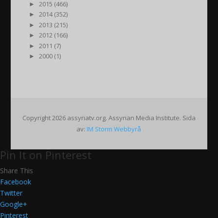
►
2015 (466)
►
2014 (352)
►
2013 (215)
►
2012 (166)
►
2011 (7)
►
2000 (1)
Copyright 2026 assyriatv.org. Assyrian Media Institute. Sida
av:
IM Storm Webbyrå
Pin It on Pinterest
Share This
Facebook
Twitter
Google+
Pinterest