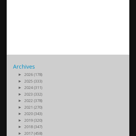
Februniye Akyol about
Assyrian Women Conference
in EU
2016/10/20
| Politik
Archives
►
2026 (178)
►
2025 (333)
►
2024 (311)
►
2023 (332)
►
2022 (378)
►
2021 (270)
►
2020 (343)
►
2019 (320)
►
2018 (347)
►
2017 (458)