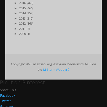
►
2016 (463)
►
2015 (466)
►
2014 (352)
►
2013 (215)
►
2012 (166)
►
2011 (7)
►
2000 (1)
Copyright 2026 assyriatv.org. Assyrian Media Institute. Sida
av:
IM Storm Webbyrå
Pin It on Pinterest
Share This
Facebook
Twitter
Google+