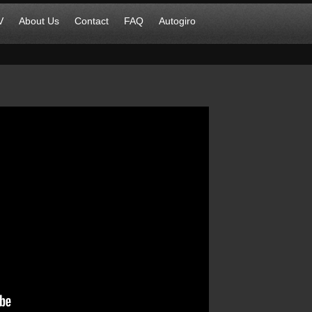
V
About Us
Contact
FAQ
Autogiro