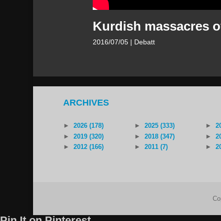
Kurdish massacres of
2016/07/05
| Debatt
ARCHIVES
►
2026 (178)
►
2025 (333)
►
2
►
2019 (320)
►
2018 (347)
►
2
►
2012 (166)
►
2011 (7)
►
2
Co
Pin It on Pinterest