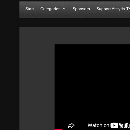
Start
Categories
Sponsors
Support Assyria T