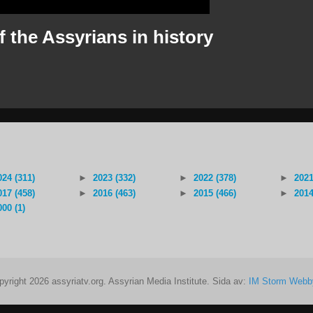
 the Assyrians in history
024 (311)
►
2023 (332)
►
2022 (378)
►
2021
017 (458)
►
2016 (463)
►
2015 (466)
►
2014
000 (1)
pyright 2026 assyriatv.org. Assyrian Media Institute. Sida av:
IM Storm Webb