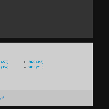
 (270)
►
2020 (343)
 (352)
►
2013 (215)
yrå